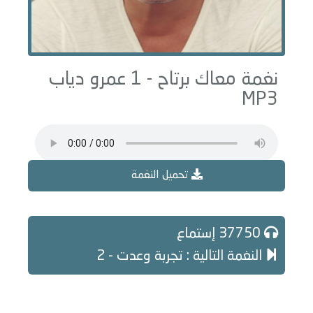
نغمة معاك برتاح - 1 عمرو دياب
MP3
تحميل النغمة
37750 إستماع
النغمة التالية : تجربة وعدت - 2