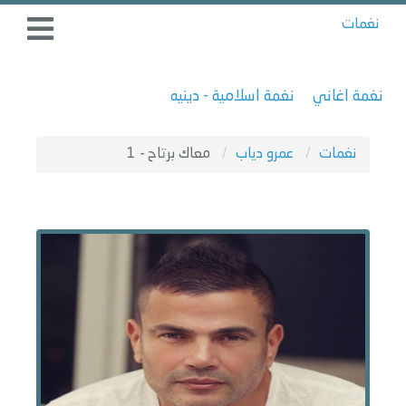
نغمات
نغمة اغاني
نغمة اسلامية - دينيه
نغمات
عمرو دياب
معاك برتاح - 1