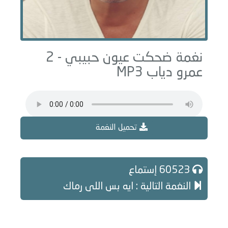
نغمة ضحكت عيون حبيبي - 2
عمرو دياب MP3
تحميل النغمة
60523 إستماع
النغمة التالية : ايه بس اللى رماك