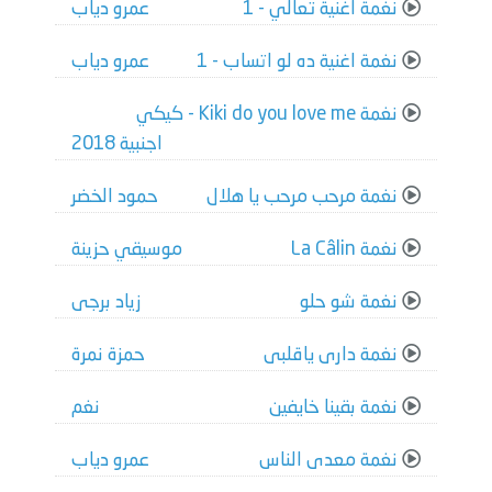
نغمة اغنية تعالي - 1
عمرو دياب
نغمة اغنية ده لو اتساب - 1
عمرو دياب
نغمة Kiki do you love me - كيكي
اجنبية 2018
نغمة مرحب مرحب يا هلال
حمود الخضر
نغمة La Câlin
موسيقي حزينة
نغمة شو حلو
زياد برجى
نغمة دارى ياقلبى
حمزة نمرة
نغمة بقينا خايفين
نغم
نغمة معدى الناس
عمرو دياب