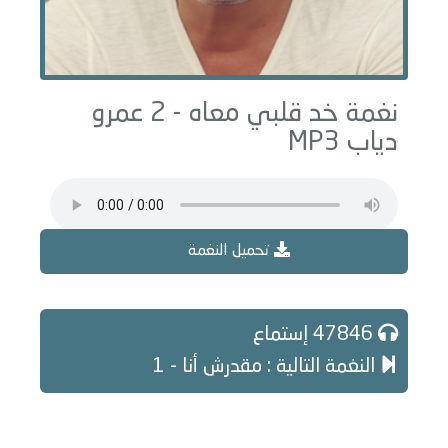
نغمة خد قلبي معاه - 2 عمرو
دياب MP3
تحميل النغمة
47846 إستماع
النغمة التالية : مقدرش أنا - 1