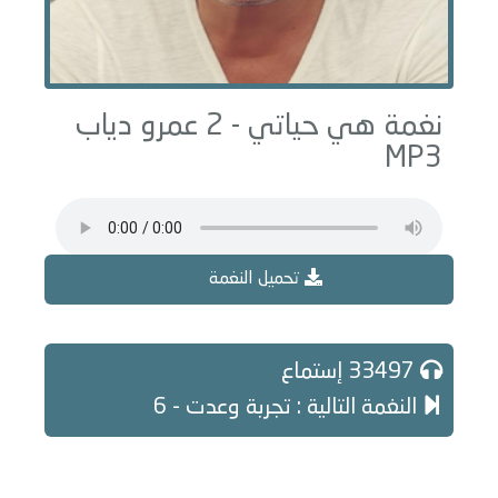
نغمة هي حياتي - 2 عمرو دياب
MP3
تحميل النغمة
33497 إستماع
النغمة التالية : تجربة وعدت - 6