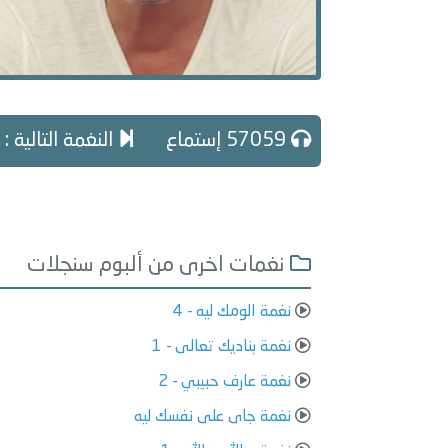
57059 إستماع
النغمة التالية 
نغمات اخرى من ألبوم سنجلات
نغمة الومك ليه - 4
نغمة بناديك تعالى - 1
نغمة عارف حبيبي - 2
نغمة جاى على نفسك ليه