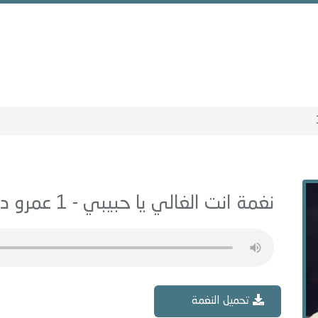
نغمة انت الغالي يا حبيبي - 1 عمرو دياب MP3
تحميل النغمة