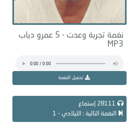
نغمة تجربة وعدت - 5 عمرو دياب
MP3
تحميل النغمة
28111 إستماع
النغمة التالية : الليلادي - 1