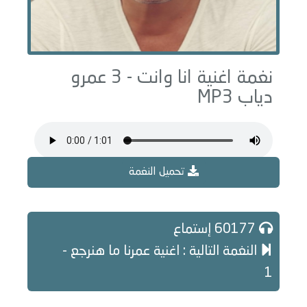
نغمة اغنية انا وانت - 3 عمرو
دياب MP3
تحميل النغمة
60177 إستماع
النغمة التالية : اغنية عمرنا ما هنرجع -
1