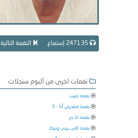
247135 إستماع
النغمة التالية
نغمات اخرى من ألبوم سنجلات
نغمة حنيت
نغمة مقدرش أنا - 3
نغمة انا حر
نغمة اللى بينى وبينك