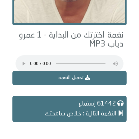
نغمة اخترتك من البداية - 1 عمرو
دياب MP3
تحميل النغمة
61442 إستماع
النغمة التالية : خلاص سامحتك