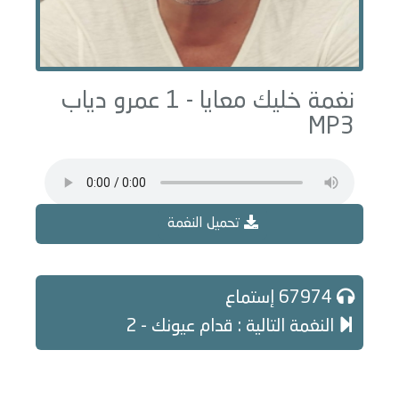
نغمة خليك معايا - 1 عمرو دياب
MP3
تحميل النغمة
67974 إستماع
النغمة التالية : قدام عيونك - 2