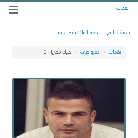
نغمات
نغمة اغاني
نغمة اسلامية - دينيه
نغمات
عمرو دياب
خليك معايا - 1