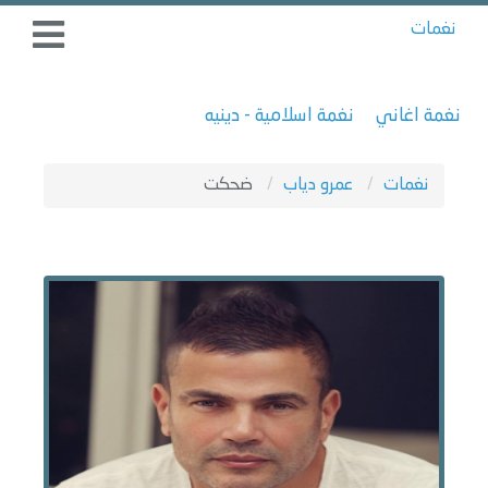
نغمات
نغمة اغاني
نغمة اسلامية - دينيه
نغمات
عمرو دياب
ضحكت