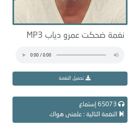
نغمة ضحكت عمرو دياب MP3
تحميل النغمة
65073 إستماع
النغمة التالية : علمنى هواك