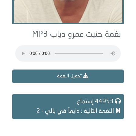
نغمة حنيت عمرو دياب MP3
تحميل النغمة
44953 إستماع
النغمة التالية : دايمآ في بالي - 2