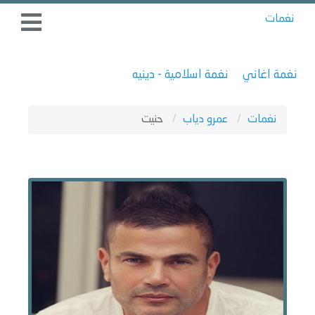
نغمات
نغمة اغاني
نغمة اسلامية - دينيه
نغمات
عمرو دياب
حنيت