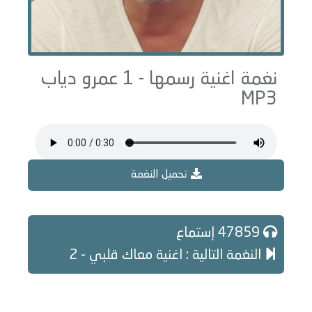
نغمة اغنية رسمها - 1 عمرو دياب
MP3
تحميل النغمة
47859 إستماع
النغمة التالية : اغنية معاك قلبي - 2