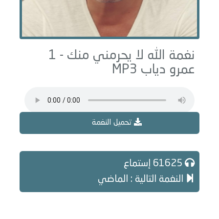
نغمة الله لا يحرمني منك - 1
عمرو دياب MP3
تحميل النغمة
61625 إستماع
النغمة التالية : الماضي