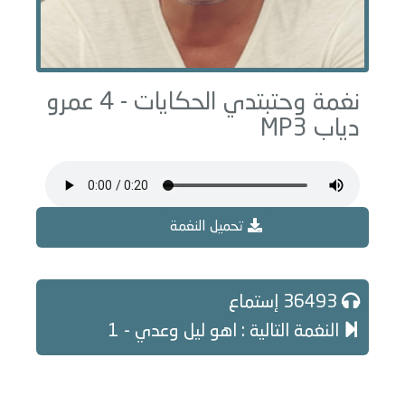
نغمة وحتبتدي الحكايات - 4 عمرو
دياب MP3
تحميل النغمة
36493 إستماع
النغمة التالية : اهو ليل وعدي - 1