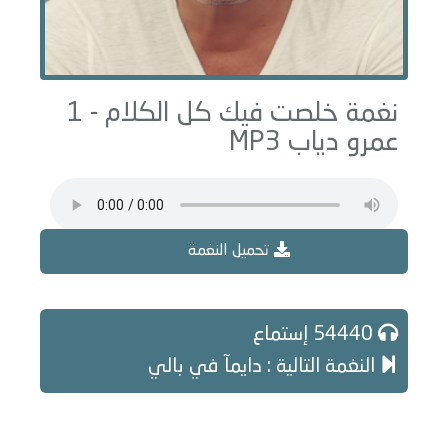
نغمة خلصت فيك كل الكلام - 1
عمرو دياب MP3
تحميل النغمة
54440 إستماع
النغمة التالية : دايمآ في بالي