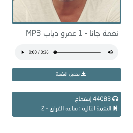
نغمة جانا - 1 عمرو دياب MP3
تحميل النغمة
44083 إستماع
النغمة التالية : ساعه الفراق - 2