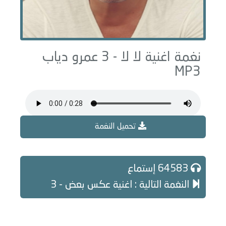
نغمة اغنية لا لا - 3 عمرو دياب
MP3
تحميل النغمة
64583 إستماع
النغمة التالية : اغنية عكس بعض - 3