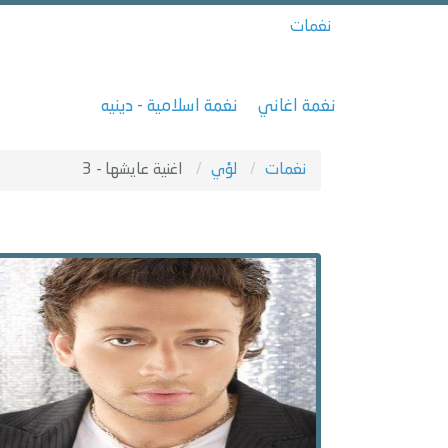
نغمات
نغمة اغاني
نغمة اسلامية - دينيه
نغمات
لؤي
اغنية عايشها - 3