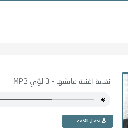
نغمة اغنية عايشها - 3 لؤي MP3
تحميل النغمة