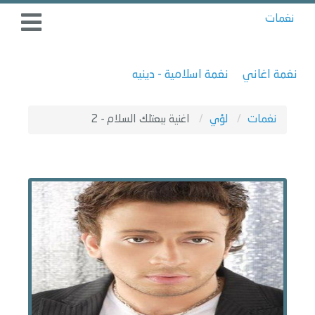
نغمات
نغمة اغاني
نغمة اسلامية - دينيه
نغمات
لؤي
اغنية ببعتلك السلام - 2