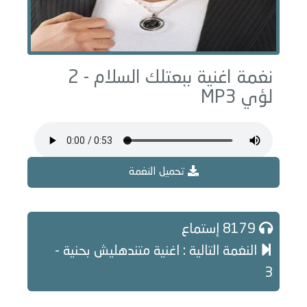
نغمة اغنية ببعتلك السلام - 2
لؤي MP3
تحميل النغمة
8179 إستماع
النغمة التالية : اغنية متندهليش بحنية -
3