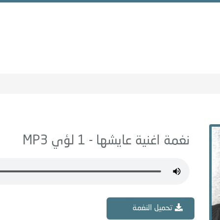
نغمة اغنية عايشها - 1 لؤي MP3
تحميل النغمة