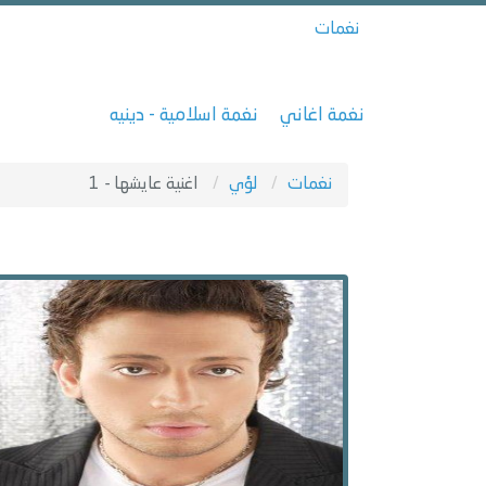
نغمات
نغمة اغاني
نغمة اسلامية - دينيه
نغمات
لؤي
اغنية عايشها - 1