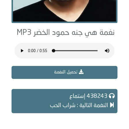
نغمة هي جنه حمود الخضر MP3
تحميل النغمة
438243 إستماع
النغمة التالية : شراب الحب