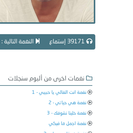
39171 إستماع
النغمة التالية : 
نغمات اخرى من ألبوم سنجلات
نغمة انت الغالي يا حبيبي - 1
نغمة هي حياتي - 2
نغمة خلينا نشوفك - 3
نغمة اجمل ما فيكي