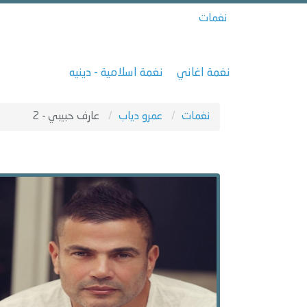
نغمات
نغمة اغاني
نغمة اسلامية - دينيه
نغمات
عمرو دياب
عارف حبيبي - 2