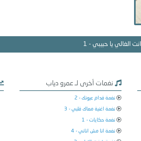
انت الغالي يا حبيبي - 1
نغمات أخرى لـ عمرو دياب
نغمة قدام عيونك - 2
نغمة اغنية معاك قلبي - 3
نغمة حكايات - 1
نغمة انا مش اناني - 4