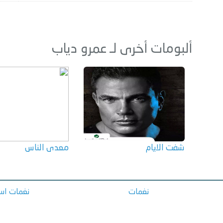
ألبومات أخرى لـ عمرو دياب
شفت الايام
معدى الناس
نغمات
نغمات اسل