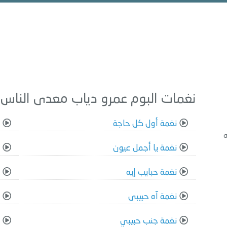
نغمات البوم عمرو دياب معدى الناس 2017
نغمة أول كل حاجة
ن
ه
نغمة يا أجمل عيون
ن
نغمة حبايب إيه
ن
نغمة آه حبيبى
ن
نغمة جنب حبيبي
ن