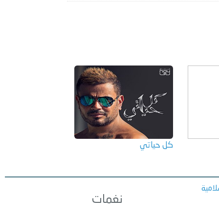
كل حياتي
امية
نغمات