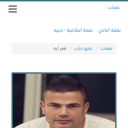
نغمات
نغمة اغاني
نغمة اسلامية - دينيه
نغمات
عمرو دياب
قمر ايه