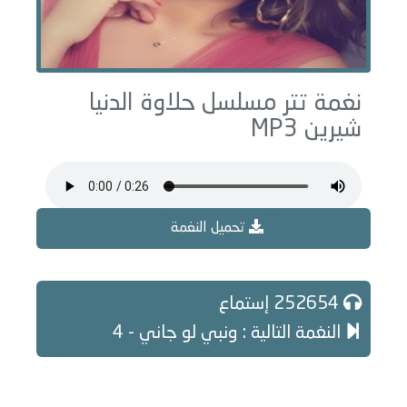
نغمة تتر مسلسل حلاوة الدنيا
شيرين MP3
تحميل النغمة
252654 إستماع
النغمة التالية : ونبي لو جاني - 4