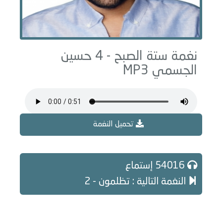
نغمة ستة الصبح - 4 حسين
الجسمي MP3
تحميل النغمة
54016 إستماع
النغمة التالية : تظلمون - 2